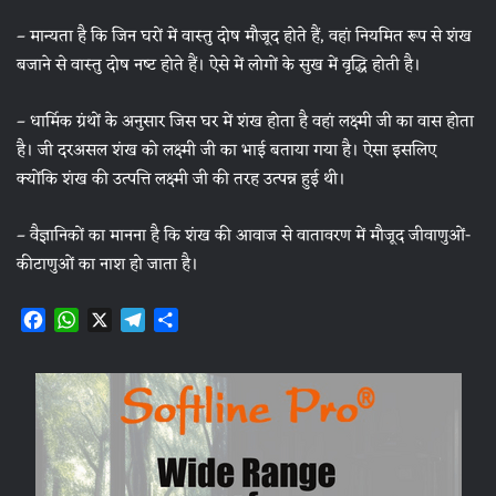
– मान्यता है कि जिन घरों में वास्‍तु दोष मौजूद होते हैं, वहां नियमित रूप से शंख
बजाने से वास्‍तु दोष नष्‍ट होते हैं। ऐसे में लोगों के सुख में वृद्धि होती है।
– धार्मिक ग्रंथों के अनुसार जिस घर में शंख होता है वहां लक्ष्मी जी का वास होता
है। जी दरअसल शंख को लक्ष्मी जी का भाई बताया गया है। ऐसा इसलिए
क्योंकि शंख की उत्पत्ति लक्ष्मी जी की तरह उत्पन्न हुई थी।
– वैज्ञानिकों का मानना है कि शंख की आवाज से वातावरण में मौजूद जीवाणुओं-
कीटाणुओं का नाश हो जाता है।
F
W
X
T
S
a
h
e
h
c
a
l
a
e
t
e
r
b
s
g
e
o
A
r
o
p
a
k
p
m