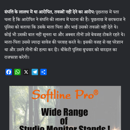
संपत्ति के लालच में था आरोपित, तवज्जाें नहीं देने का आरोप:
पूछताछ में पता
चला है कि आरोपित ने संपत्ति की लालच में घटना की है। पूछताछ में सरफराज ने
पुलिस को बताया कि उसके माता पिता और भाई उसको तवज्जो नहीं देते थे।
कोई भी उसकी बात नहीं सुनता था और अक्सर तीनों उसे बेवजह टाेकते रहते थे।
माता-पिता उससे ज्यादा सावेज की परवाह करते थे। इसकी वजह से वह परेशान
था और उसने तीनों की हत्या कर दी। बीकेटी पुलिस बुधवार को वारदात का
राजफाश करेगी।
F
W
X
T
S
a
h
e
h
c
a
l
a
e
t
e
r
b
s
g
e
o
A
r
o
p
a
k
p
m