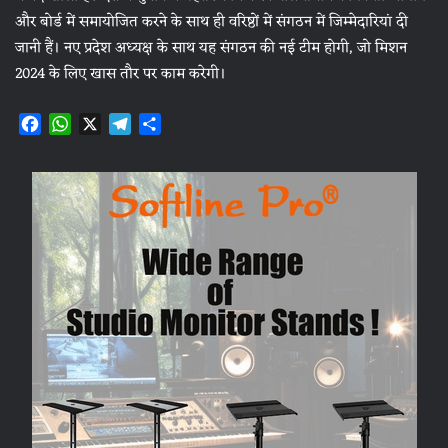
और बोर्ड में समायोजित करने के साथ ही वरिष्ठों में संगठन में जिम्मेदारियां दी
जानी हैं। नए प्रदेश अध्यक्ष के साथ यह संगठन की नई टीम होगी, जो मिशन
2024 के लिए खास तौर पर काम करेगी।
F
W
X
T
S
a
h
e
h
c
a
l
a
e
t
e
r
b
s
g
e
o
A
r
o
p
a
k
p
m