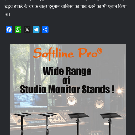
उद्धव ठाकरे के घर के बाहर हनुमान चालिसा का पाठ करने का भी एलान किया
था।
F
W
X
T
S
a
h
e
h
c
a
l
a
e
t
e
r
b
s
g
e
o
A
r
o
p
a
k
p
m