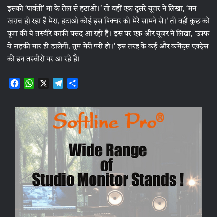
इसको ‘पार्वती’ मां के रोल से हटाओ।’ तो वहीं एक दूसरे यूजर ने लिखा, ‘मन
खराब हो रहा है मेरा, हटाओ कोई इस पिक्चर को मेरे सामने से।’ तो वहीं कुछ को
पूजा की ये तस्वीरें काफी पसंद आ रही है। इस पर एक और यूजर ने लिखा, ‘उफ्फ
ये लड़की मार ही डालेगी, तुम मेरी परी हो।’ इस तरह के कई और कमेंट्स एक्ट्रेस
की इन तस्वीरों पर आ रहे हैं।
F
W
X
T
S
a
h
e
h
c
a
l
a
e
t
e
r
b
s
g
e
o
A
r
o
p
a
k
p
m