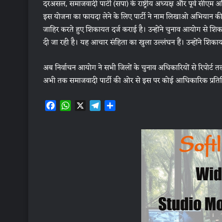
दरअसल, समाजवादी पार्टी (सपा) के राष्ट्रीय अध्यक्ष और पूर्व सीएम
इस योजना का फायदा लेने के लिए पार्टी ने नाम लिखाओ अभियान क
जाहिर करते हुए शिकायत दर्ज कराई है। उन्होंने चुनाव आयोग से श
दी जा रही है। यह आचार संहिता का खुला उल्लंघन हैं। उन्होंने शि
अब निर्वाचन आयोग ने सभी जिलों के चुनाव अधिकारियों से रिपोर्ट 
अभी तक समाजवादी पार्टी की ओर से इस पर कोई आधिकारिक प्रतिक्र
F
W
X
T
S
a
h
e
h
c
a
l
a
e
t
e
r
b
s
g
e
o
A
r
o
p
a
k
p
m