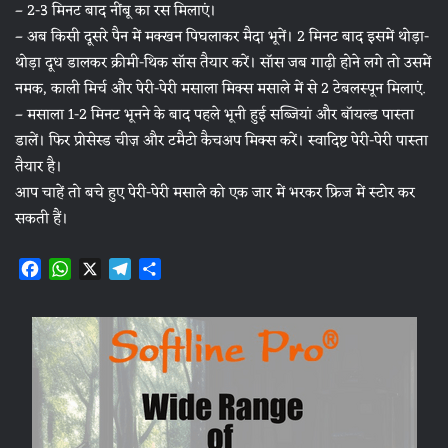
– 2-3 मिनट बाद नींबू का रस मिलाएं।
– अब किसी दूसरे पैन में मक्खन पिघलाकर मैदा भूनें। 2 मिनट बाद इसमें थोड़ा-
थोड़ा दूध डालकर क्रीमी-थिक सॉस तैयार करें। सॉस जब गाढ़ी होने लगे तो उसमें
नमक, काली मिर्च और पेरी-पेरी मसाला मिक्स मसाले में से 2 टेबलस्पून मिलाएं.
– मसाला 1-2 मिनट भूनने के बाद पहले भूनी हुई सब्जियां और बॉयल्ड पास्ता
डालें। फिर प्रोसेस्ड चीज़ और टमैटो कैचअप मिक्स करें। स्वादिष्ट पेरी-पेरी पास्ता
तैयार है।
आप चाहें तो बचे हुए पेरी-पेरी मसाले को एक जार में भरकर फ्रिज में स्टोर कर
सकती हैं।
F
W
X
T
S
a
h
e
h
c
a
l
a
e
t
e
r
b
s
g
e
o
A
r
o
p
a
k
p
m