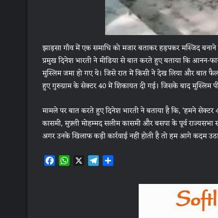
झाड़सा गाँव में एक समाधि को मजार बताकर हड़पकर मस्जिद बनाने क
प्रमुख दिनेश भारती ने मीडिया से बात करते हुए बताया कि आनन-फान
मुस्लिम जमा हो गए थे। जिसे रात में किसी ने देख लिया और बात फ
हुए गुरुग्राम के सेक्टर 40 में शिकायत दी गई। जिसके बाद मुस्लिम प
मामले पर बात करते हुए दिनेश भारती ने बताया है कि, ‘हमने सेक्ट
कासमी, मुफ़्ती मोहम्मद सलीम कासमी और बसपा के पूर्व राज्यसभा सदस
अगर उनके खिलाफ कड़ी कार्रवाई नहीं होती है तो हम आगे कदम उठा
F
W
X
T
S
a
h
e
h
c
a
l
a
e
t
e
r
b
s
g
e
o
A
r