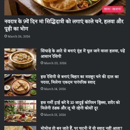
खाना -खजाना
नवरात्र के 9वें दिन मां सिद्धिदात्री को लगाएं काले चने, हलवा और
पूड़ी का भोग
March 26, 2026
सिंघाड़े के आटे से बनाएं मुंह में घुल जाने वाला हलवा, पढ़ें
आसान रेसिपी
March 23, 2026
इस रेसिपी से बनाएं बिहार का मशहूर चने की दाल का
पराठा, मिलेगा एकदम पारंपरिक स्वाद
March 14, 2026
इस गर्मी ट्राई करें ये 10 जादुई कोरियन ड्रिंक्स, शरीर को
मिलेगी ठंडक और लू भी रहेगी कोसों दूर
March 13, 2026
मोमोज तो बन जाते हैं, पर चटनी में वो स्वाद नहीं आता?