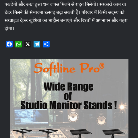
पकड़ेंगी और रुका हुआ धन वापस मिलने से राहत मिलेगी। सरकारी काम या
टेंडर मिलने की संभावना उत्साह बढ़ा सकती है। परिवार में किसी सदस्य को
सरप्राइज देकर खुशियों का माहौल बनाएंगे और रिश्तों में अपनापन और गहरा
होगा।
F
W
X
T
S
a
h
e
h
c
a
l
a
e
t
e
r
b
s
g
e
o
A
r
o
p
a
k
p
m