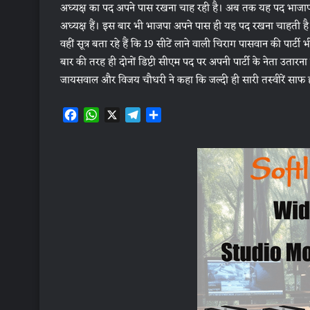
अध्यक्ष का पद अपने पास रखना चाह रही है। अब तक यह पद भाजापा क
अध्यक्ष हैं। इस बार भी भाजपा अपने पास ही यह पद रखना चाहती है 
वहीं सूत्र बता रहे हैं कि 19 सीटें लाने वाली चिराग पासवान की पार
बार की तरह ही दोनों डिप्टी सीएम पद पर अपनी पार्टी के नेता उतारन
जायसवाल और विजय चौधरी ने कहा कि जल्दी ही सारी तस्वीरें साफ
F
W
X
T
S
a
h
e
h
c
a
l
a
e
t
e
r
b
s
g
e
o
A
r
o
p
a
k
p
m