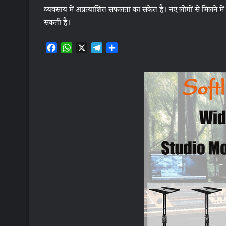
व्यवसाय में अप्रत्याशित सफलता का संकेत है। नए लोगों से मिलने में र
सकती है।
F
W
X
T
S
a
h
e
h
c
a
l
a
e
t
e
r
b
s
g
e
o
A
r
o
p
a
k
p
m