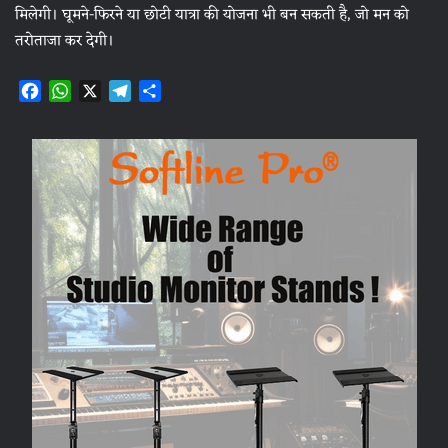
मिलेगी। घूमने-फिरने या छोटी यात्रा की योजना भी बन सकती है, जो मन को
तरोताजा कर देगी।
F
W
X
T
S
a
h
e
h
c
a
l
a
e
t
e
r
b
s
g
e
o
A
r
o
p
a
k
p
m