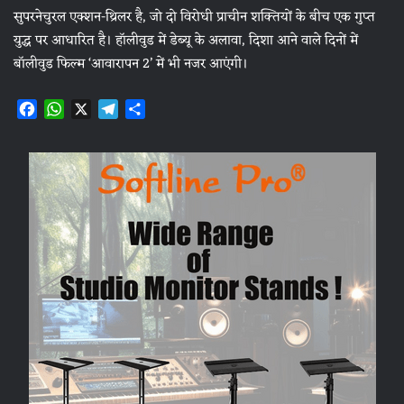
सुपरनेचुरल एक्शन-थ्रिलर है, जो दो विरोधी प्राचीन शक्तियों के बीच एक गुप्त
युद्ध पर आधारित है। हॉलीवुड में डेब्यू के अलावा, दिशा आने वाले दिनों में
बॉलीवुड फिल्म ‘आवारापन 2’ में भी नजर आएंगी।
F
W
X
T
S
a
h
e
h
c
a
l
a
e
t
e
r
b
s
g
e
o
A
r
o
p
a
k
p
m