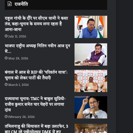
राजनीति
राहुल गांधी के दौरे पर सीएम धामी ने कसा
तंज, कहा-चुनाव के समय लगा रहता है
आना-जाना
July 11, 2026
भाजपा राष्ट्रीय अध्यक्ष नितिन नवीन आज दून
में…
May 28, 2026
बंगाल में आज से BJP की ‘परिवर्तन यात्रा’:
चुनाव को लेकर पार्टी की तैयारी
March 1, 2026
राज्यसभा चुनाव: TMC ने बाबुल सुप्रियो-
राजीव कुमार समेत चार चेहरों पर लगाया
दांव
February 28, 2026
तमिलनाडु की सियासत में बड़ा उलटफेर, 3
बार CM रहे पन्नीरसेल्वम DMK में हुए