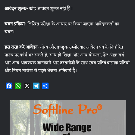
आवेदन शुल्क-
कोई आवेदन शुल्क नहीं हैं ।
चयन प्रक्रिया-
लिखित परीक्षा के आधार पर किया जाएगा आवेदनकर्ता का
चयन।
इस तरह करें आवेदन-
योग्य और इच्छुक उम्मीदवार आवेदन पत्र के निर्धारित
प्रारूप पर फॉर्म भर सकते है, साथ ही शिक्षा और अन्य योग्यता, डेट ऑफ़ बर्थ
और अन्य आवश्यक जानकारी और दस्तावेजों के साथ स्वयं प्रतिबंधात्मक प्रतियां
और नियत तारीख से पहले भेजना अनिवार्य है।
F
W
X
T
S
a
h
e
h
c
a
l
a
e
t
e
r
b
s
g
e
o
A
r
o
p
a
k
p
m