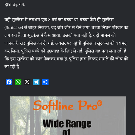
होश उड़ गए.
वही सूटकेस में लगभग एक 8 वर्ष का बच्चा था. बच्चा जैसे ही सूटकेस
(Suitcase) से बाहर निकला, वह जोर जोर से रोने लगा. बच्चा निर्धन परिवार का
लग रहा है. वो सूटकेस में कैसे आया, उसको पता नहीं है. वहीं मामले की
जानकारी राउ पुलिस को दी गई. अवसर पर पहुंची पुलिस ने सूटकेस को बरामद
कर लिया. पुलिस बच्चे को पूछताछ के लिए ले गई. पुलिस यह पता लगा रही है
कि इस सूटकेस को कौन फेंककर गया है. पुलिस द्वारा निरंतर मामले की जाँच की
जा रही है.
F
W
X
T
S
a
h
e
h
c
a
l
a
e
t
e
r
b
s
g
e
o
A
r
o
p
a
k
p
m