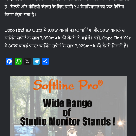
है। सेल्फी और वीडियो कॉल्स के लिए इसमें 32-मेगापिक्सल का फ्रंट-फेसिंग
कैमरा दिया गया है।
Oppo Find X9 Ultra में 100W वायर्ड फास्ट चार्जिंग और 50W वायरलेस
चार्जिंग सपोर्ट के साथ 7,050mAh की बैटरी दी गई है। वहीं, Oppo Find X9s
में 80W वायर्ड फास्ट चार्जिंग सपोर्ट के साथ 7,025mAh की बैटरी मिलती है।
F
W
X
T
S
a
h
e
h
c
a
l
a
e
t
e
r
b
s
g
e
o
A
r
o
p
a
k
p
m