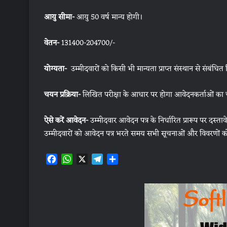
आयु सीमा-
आयु 50 वर्ष मान्य होगी।
वेतन-
131400-204700/-
योग्यता-
उम्मीदवारों को किसी भी मान्यता प्राप्त संस्थान से संबंध
चयन प्रक्रिया-
लिखित परीक्षा के आधार पर होगा आवेदनकर्ताओं का
ऐसे करें आवेदन-
उम्मीदवार आवेदन पत्र के निर्धारित प्रारूप पर दस्ता
उम्मीदवारों को आवेदन पत्र भरते समय सभी सूचनाओं और विवरणों को
F
W
X
T
S
a
h
e
h
c
a
l
a
e
t
e
r
b
s
g
e
o
A
r
o
p
a