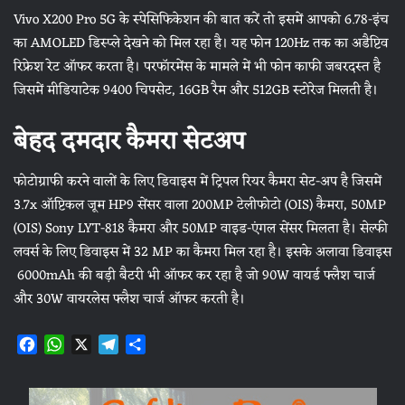
Vivo X200 Pro 5G के स्पेसिफिकेशन की बात करें तो इसमें आपको 6.78-इंच
का AMOLED डिस्प्ले देखने को मिल रहा है। यह फोन 120Hz तक का अडैप्टिव
रिफ्रेश रेट ऑफर करता है। परफॉरमेंस के मामले में भी फोन काफी जबरदस्त है
जिसमें मीडियाटेक 9400 चिपसेट, 16GB रैम और 512GB स्टोरेज मिलती है।
बेहद दमदार कैमरा सेटअप
फोटोग्राफी करने वालों के लिए डिवाइस में ट्रिपल रियर कैमरा सेट-अप है जिसमें
3.7x ऑप्टिकल जूम HP9 सेंसर वाला 200MP टेलीफोटो (OIS) कैमरा, 50MP
(OIS) Sony LYT-818 कैमरा और 50MP वाइड-एंगल सेंसर मिलता है। सेल्फी
लवर्स के लिए डिवाइस में 32 MP का कैमरा मिल रहा है। इसके अलावा डिवाइस
6000mAh की बड़ी बैटरी भी ऑफर कर रहा है जो 90W वायर्ड फ्लैश चार्ज
और 30W वायरलेस फ्लैश चार्ज ऑफर करती है।
F
W
X
T
S
a
h
e
h
c
a
l
a
e
t
e
r