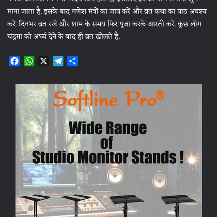
माना जाता है. इसके बाद गणेश मंत्रों का जाप करें और व्रत कथा का पाठ अवश्य
करें. दिनभर व्रत रखें और शाम के समय फिर पूजा करके आरती करें. कुछ लोग
चंद्रमा को अर्घ्य देने के बाद ही व्रत खोलते हैं.
F
W
X
T
S
a
h
e
h
c
a
l
a
e
t
e
r
b
s
g
e
o
A
r
o
p
a
k
p
m