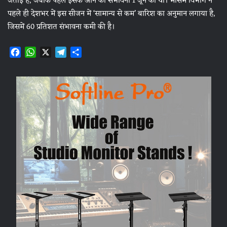
जताई है, जबकि पहले इसके आने की संभावना 1 जून को थी। मौसम विभाग ने
पहले ही देशभर में इस सीजन में ‘सामान्य से कम’ बारिश का अनुमान लगाया है,
जिसमें 60 प्रतिशत संभावना कमी की है।
F
W
X
T
S
a
h
e
h
c
a
l
a
e
t
e
r
b
s
g
e
o
A
r
o
p
a
k
p
m