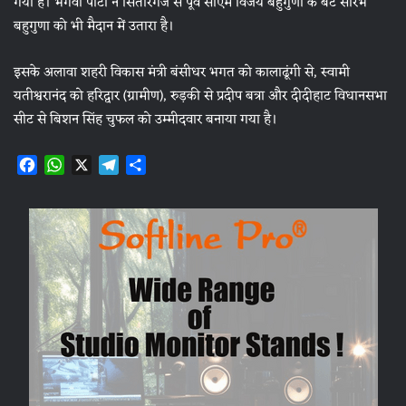
गया है। भगवा पार्टी ने सितारगंज से पूर्व सीएम विजय बहुगुणा के बेटे सौरभ
बहुगुणा को भी मैदान में उतारा है।
इसके अलावा शहरी विकास मंत्री बंसीधर भगत को कालाढूंगी से, स्वामी
यतीश्वरानंद को हरिद्वार (ग्रामीण), रुड़की से प्रदीप बत्रा और दीदीहाट विधानसभा
सीट से बिशन सिंह चुफल को उम्मीदवार बनाया गया है।
F
W
X
T
S
a
h
e
h
c
a
l
a
e
t
e
r
b
s
g
e
o
A
r
o
p
a
k
p
m