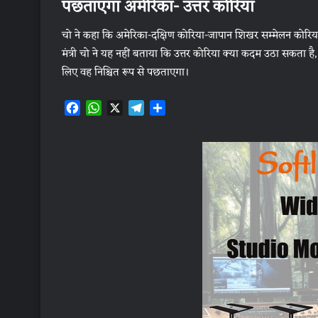
पछताएगा अमेरिका- उत्तर कोरिया
चो ने कहा कि अमेरिका-दक्षिण कोरिया-जापान शिखर सम्मेलन कोरियाई
मंत्री चो ने यह नहीं बताया कि उत्तर कोरिया क्या कदम उठा सकता 
लिए वह निश्चित रूप से पछताएगा।
F
W
X
T
S
a
h
e
h
c
a
l
a
e
t
e
r
b
s
g
e
o
A
r
o
p
a
k
p
m