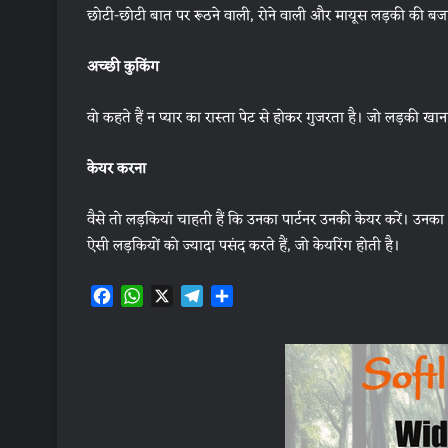
छोटी-छोटी बात पर रूठने वाली, रोने वाली और मायूस लड़की की बजाय
अच्छी कुकिंग
वो कहते हैं न प्यार का रास्ता पेट से होकर गुजरता है। जो लड़की खाना 
केयर करना
वैसे तो लड़कियां चाहती हैं कि उनका पार्टनर उनकी केयर करें। उनका 
ऐसी लड़कियों को ज्यादा पसंद करते हैं, जो केयरिंग होती है।
F
W
X
T
S
a
h
e
h
c
a
l
a
e
t
e
r
b
s
g
e
o
A
r
o
p
a