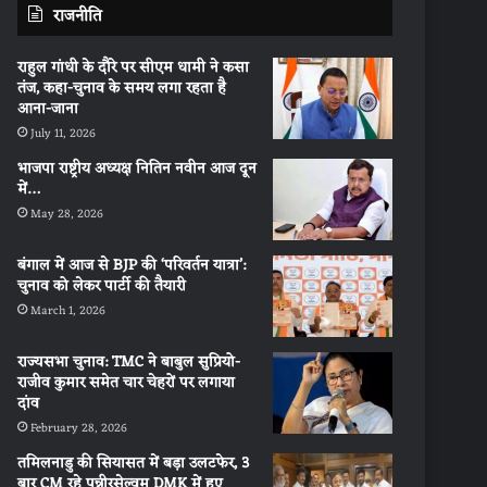
राजनीति
राहुल गांधी के दौरे पर सीएम धामी ने कसा
तंज, कहा-चुनाव के समय लगा रहता है
आना-जाना
July 11, 2026
भाजपा राष्ट्रीय अध्यक्ष नितिन नवीन आज दून
में…
May 28, 2026
बंगाल में आज से BJP की ‘परिवर्तन यात्रा’:
चुनाव को लेकर पार्टी की तैयारी
March 1, 2026
राज्यसभा चुनाव: TMC ने बाबुल सुप्रियो-
राजीव कुमार समेत चार चेहरों पर लगाया
दांव
February 28, 2026
तमिलनाडु की सियासत में बड़ा उलटफेर, 3
बार CM रहे पन्नीरसेल्वम DMK में हुए