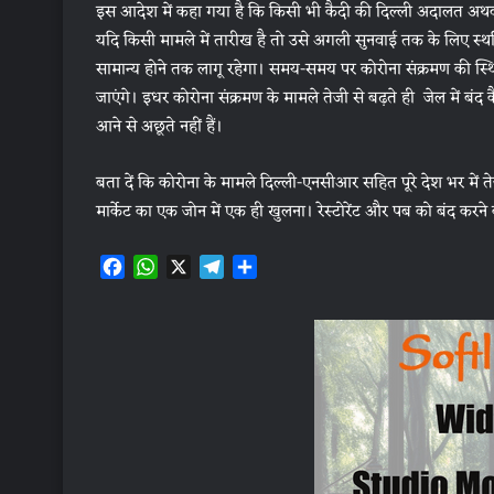
इस आदेश में कहा गया है कि किसी भी कैदी की दिल्ली अदालत अथवा दू
यदि किसी मामले में तारीख है तो उसे अगली सुनवाई तक के लिए 
सामान्य होने तक लागू रहेगा। समय-समय पर कोरोना संक्रमण की स्
जाएंगे। इधर कोरोना संक्रमण के मामले तेजी से बढ़ते ही जेल में बंद
आने से अछूते नहीं हैं।
बता दें कि कोरोना के मामले दिल्ली-एनसीआर सहित पूरे देश भर में तेज
मार्केट का एक जोन में एक ही खुलना। रेस्टोरेंट और पब को बंद करन
F
W
X
T
S
a
h
e
h
c
a
l
a
e
t
e
r
b
s
g
e
o
A
r
o
p
a
k
p
m