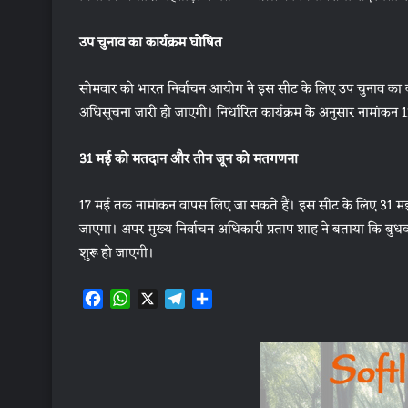
उप चुनाव का कार्यक्रम घोषित
सोमवार को भारत निर्वाचन आयोग ने इस सीट के लिए उप चुनाव का का
अधिसूचना जारी हो जाएगी। निर्धारित कार्यक्रम के अनुसार नामांकन 
31 मई को मतदान और तीन जून को मतगणना
17 मई तक नामांकन वापस लिए जा सकते हैं। इस सीट के लिए 31 
जाएगा। अपर मुख्य निर्वाचन अधिकारी प्रताप शाह ने बताया कि बुधवा
शुरू हो जाएगी।
F
W
X
T
S
a
h
e
h
c
a
l
a
e
t
e
r
b
s
g
e
o
A
r