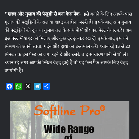
* शहद और गुलाब की पंखुड़ी से बना फेस पैक-
इसे बनाने के लिए आपके पास
गुलाब की पंखुड़ियों के अलावा शहद का होना जरूरी है। इसके बाद आप गुलाब
की पंखुड़ियों को दूध‌ या गुलाब जल के साथ पीसें और एक पेस्ट तैयार करें। अब
इस पेस्ट में शहद को मिलाएं और कुछ देर ढ़ककर रख दें। इसके बाद इस बने
मिश्रण को अपनी त्वचा, गर्दन और हाथों का इस्तेमाल करें। ध्यान रहे 15 से 20
मिनट तक इस पेस्ट को लगा रहने दें और उसके बाद साधारण पानी से धो लें।
ध्यान रहे अगर आपकी स्किन बेहद ड्राई है तो यह फेस पैक आपके लिए बेहद
उपयोगी है।
F
W
X
T
S
a
h
e
h
c
a
l
a
e
t
e
r
b
s
g
e
o
A
r
o
p
a
k
p
m