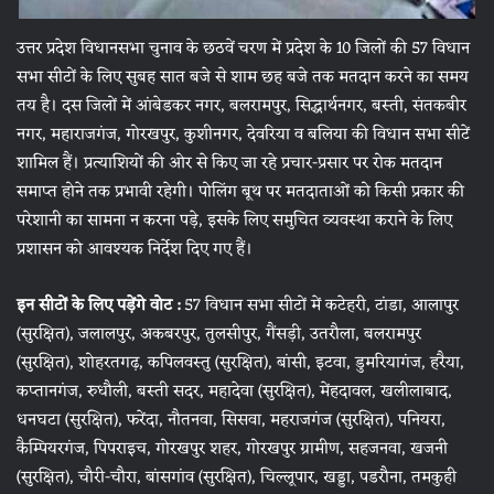
उत्तर प्रदेश विधानसभा चुनाव के छठवें चरण में प्रदेश के 10 जिलों की 57 विधान
सभा सीटों के लिए सुबह सात बजे से शाम छह बजे तक मतदान करने का समय
तय है। दस जिलों में आंबेडकर नगर, बलरामपुर, सिद्धार्थनगर, बस्ती, संतकबीर
नगर, महाराजगंज, गोरखपुर, कुशीनगर, देवरिया व बलिया की विधान सभा सीटें
शामिल हैं। प्रत्याशियों की ओर से किए जा रहे प्रचार-प्रसार पर रोक मतदान
समाप्त होने तक प्रभावी रहेगी। पोलिंग बूथ पर मतदाताओं को किसी प्रकार की
परेशानी का सामना न करना पड़े, इसके लिए समुचित व्यवस्था कराने के लिए
प्रशासन को आवश्यक निर्देश दिए गए हैं।
इन सीटों के लिए पड़ेंगे वोट :
57 विधान सभा सीटों में कटेहरी, टांडा, आलापुर
(सुरक्षित), जलालपुर, अकबरपुर, तुलसीपुर, गैंसड़ी, उतरौला, बलरामपुर
(सुरक्षित), शोहरतगढ़, कपिलवस्तु (सुरक्षित), बांसी, इटवा, डुमरियागंज, हरैया,
कप्तानगंज, रुधौली, बस्ती सदर, महादेवा (सुरक्षित), मेंहदावल, खलीलाबाद,
धनघटा (सुरक्षित), फरेंदा, नौतनवा, सिसवा, महराजगंज (सुरक्षित), पनियरा,
कैम्पियरगंज, पिपराइच, गोरखपुर शहर, गोरखपुर ग्रामीण, सहजनवा, खजनी
(सुरक्षित), चौरी-चौरा, बांसगांव (सुरक्षित), चिल्लूपार, खड्डा, पडरौना, तमकुही