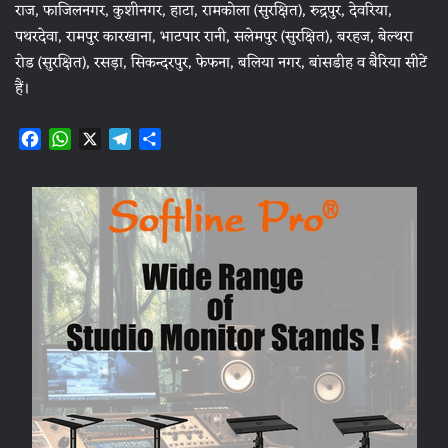
राज, फाजिलनगर, कुशीनगर, हाटा, रामकोला (सुरक्षित), रुद्रपुर, देवरिया,
पथरदेवा, रामपुर कारखाना, भाटपार रानी, सलेमपुर (सुरक्षित), बरहज, बेल्थरा
रोड (सुरक्षित), रसड़ा, सिकन्दरपुर, फेफना, बलिया नगर, बांसडीह व बैरिया सीटें
हैं।
F
W
X
T
S
a
h
e
h
c
a
l
a
e
t
e
r
b
s
g
e
o
A
r
o
p
a
k
p
m