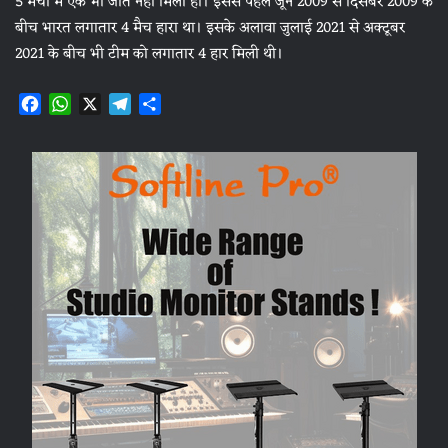
5 मैचों में एक भी जीत नहीं मिली हो। इससे पहले जून 2009 से दिसंबर 2009 के
बीच भारत लगातार 4 मैच हारा था। इसके अलावा जुलाई 2021 से अक्टूबर
2021 के बीच भी टीम को लगातार 4 हार मिली थी।
F
W
X
T
S
a
h
e
h
c
a
l
a
e
t
e
r
b
s
g
e
o
A
r
o
p
a
k
p
m