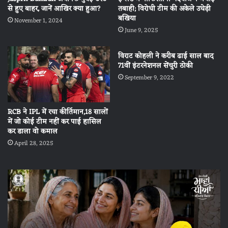
से हुए बाहर, जानें आखिर क्‍या हुआ?
तबाही; विरोधी टीम की अकेले उधेड़ी
बखिया
November 1, 2024
June 9, 2025
विराट कोहली ने करीब ढाई साल बाद
71वीं इंटरनेशनल सेंचुरी ठोकी
September 9, 2022
RCB ने IPL में रचा कीर्तिमान,18 सालों
में जो कोई टीम नहीं कर पाई हासिल
कर डाला वो कमाल
April 28, 2025