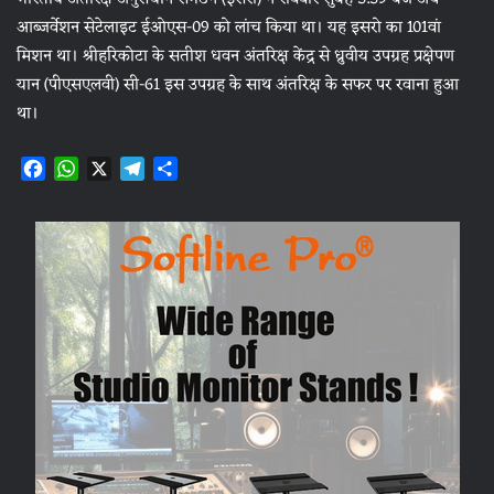
आब्जर्वेशन सेटेलाइट ईओएस-09 को लांच किया था। यह इसरो का 101वां
मिशन था। श्रीहरिकोटा के सतीश धवन अंतरिक्ष केंद्र से ध्रुवीय उपग्रह प्रक्षेपण
यान (पीएसएलवी) सी-61 इस उपग्रह के साथ अंतरिक्ष के सफर पर रवाना हुआ
था।
F
W
X
T
S
a
h
e
h
c
a
l
a
e
t
e
r
b
s
g
e
o
A
r
o
p
a
k
p
m