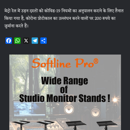
मेट्रो रेल में उड़न दस्तों को कोविड-19 नियमों का अनुपालन कराने के लिए तैनात
किया गया है, कोरोना प्रोटोकाल का उल्लंघन करने वालों पर 200 रुपये का
जुर्माना करते हैं।
F
W
X
T
S
a
h
e
h
c
a
l
a
e
t
e
r
b
s
g
e
o
A
r
o
p
a
k
p
m