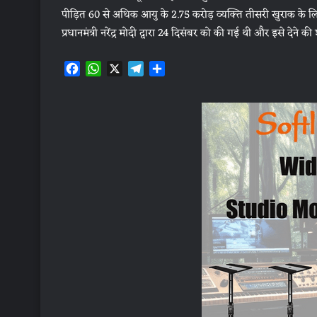
पीड़ित 60 से अधिक आयु के 2.75 करोड़ व्यक्ति तीसरी खुराक के लि
प्रधानमंत्री नरेंद्र मोदी द्वारा 24 दिसंबर को की गई थी और इसे देने 
F
W
X
T
S
a
h
e
h
c
a
l
a
e
t
e
r
b
s
g
e
o
A
r
o
p
a
k
p
m