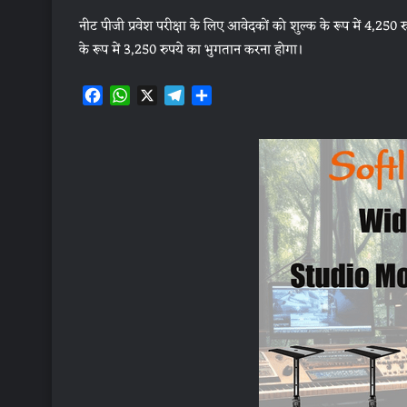
नीट पीजी प्रवेश परीक्षा के लिए आवेदकों को शुल्क के रूप में 4,250 
के रूप में 3,250 रुपये का भुगतान करना होगा।
F
W
X
T
S
a
h
e
h
c
a
l
a
e
t
e
r
b
s
g
e
o
A
r
o
p
a
k
p
m