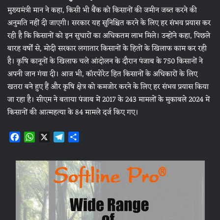
मुख्यमंत्री मान ने कहा, किसी भी बैंक को किसानों की जमीन जब्त करने की
अनुमति नहीं दी जाएगी। सरकार यह सुनिश्चित करने के लिए हर संभव प्रयास कर
रही है कि किसानों को इन सुधारों का अधिकतम लाभ मिले। उन्होंने कहा, पिछले
बारह वर्षों से, मोदी सरकार लगातार किसानों के हितों के खिलाफ काम कर रही
है। कृषि कानूनों के खिलाफ चले आंदोलन के दौरान पंजाब के 750 किसानों ने
अपनी जान गंवा दी। आज भी, कॉरपोरेट हित किसानों के अधिकारों के लिए
खतरा बने हुए हैं और कृषि क्षेत्र को कमजोर करने के लिए हर संभव प्रयास किया
जा रहा है। सीएम ने बताया पंजाब में 2017 के 243 मामलों के मुकाबले 2024 में
किसानों की आत्महत्या के 84 मामले दर्ज किए गए।
F
W
X
T
S
a
h
e
h
c
a
l
a
e
t
e
r
b
s
g
e
o
A
r
o
p
a
k
p
m