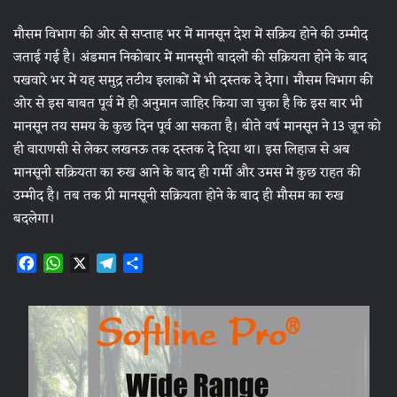
मौसम विभाग की ओर से सप्‍ताह भर में मानसून देश में सक्रिय होने की उम्‍मीद
जताई गई है। अंडमान निकोबार में मानसूनी बादलों की सक्रियता होने के बाद
पखवारे भर में यह समुद्र तटीय इलाकों में भी दस्‍तक दे देगा। मौसम विभाग की
ओर से इस बाबत पूर्व में ही अनुमान जाहिर किया जा चुका है कि इस बार भी
मानसून तय समय के कुछ दिन पूर्व आ सकता है। बीते वर्ष मानसून ने 13 जून को
ही वाराणसी से लेकर लखनऊ तक दस्‍तक दे दिया था। इस लिहाज से अब
मानसूनी सक्रियता का रुख आने के बाद ही गर्मी और उमस में कुछ राहत की
उम्‍मीद है। तब तक प्री मानसूनी सक्रियता होने के बाद ही मौसम का रुख
बदलेगा।
F
W
X
T
S
a
h
e
h
c
a
l
a
e
t
e
r
b
s
g
e
o
A
r
o
p
a