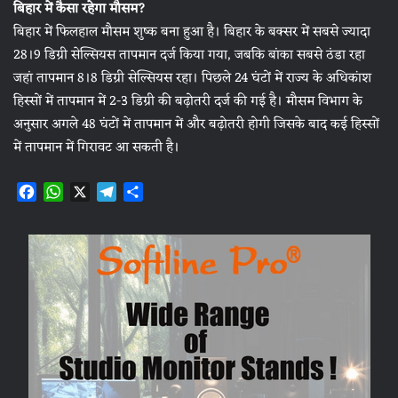
बिहार में कैसा रहेगा मौसम?
बिहार में फिलहाल मौसम शुष्क बना हुआ है। बिहार के बक्सर में सबसे ज्यादा
28।9 डिग्री सेल्सियस तापमान दर्ज किया गया, जबकि बांका सबसे ठंडा रहा
जहां तापमान 8।8 डिग्री सेल्सियस रहा। पिछले 24 घंटों में राज्य के अधिकांश
हिस्सों में तापमान में 2-3 डिग्री की बढ़ोतरी दर्ज की गई है। मौसम विभाग के
अनुसार अगले 48 घंटों में तापमान में और बढ़ोतरी होगी जिसके बाद कई हिस्सों
में तापमान में गिरावट आ सकती है।
F
W
X
T
S
a
h
e
h
c
a
l
a
e
t
e
r
b
s
g
e
o
A
r
o
p
a
k
p
m