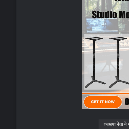
k
p
m
बसपा नेता ने