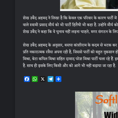
शेख उबैद अहमद ने लिखा है कि केवल एक परिवार के कारण पार्टी में अब 
वाले स्वामी प्रसाद मौर्य को भी पार्टी हितैषी भी कहा है. उन्होंने मौ
शेख उबैद ने कहा कि वे चुनाव नहीं लड़ना चाहते, मगर संगठन के लिए
शेख उबैद अहमद के अनुसार, बसपा कांशीराम के कदम से भटक कर अब क
प्रति नकारात्मक रवैया अपना रही है, जिससे पार्टी को बहुत नुकसान हो
मिश्रा, बेटा कपिल मिश्रा सहित दामाद परेश मिश्रा पार्टी चला रहे ह
है. साथ ही इसके लिए किसी और को आगे भी नहीं बढ़ाया जा रहा है.
F
W
X
T
S
a
h
e
h
c
a
l
a
e
t
e
r
b
s
g
e
o
A
r
o
p
a