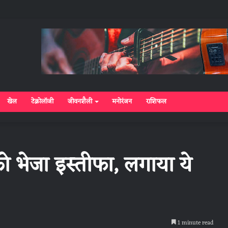
खेल
टेक्नोलॉजी
जीवनशैली
मनोरंजन
राशिफल
ो भेजा इस्तीफा, लगाया ये
1 minute read