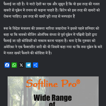
फैलाई जा रही है। ये नाटो देशों का एक और सुबूत है कि वो इस तरह की गलत
खबरों से यूक्रेन में तनाव को बढ़ाना चाहते हैं। ब्रिटेन को इस तरह की खबरों को
रोकना चाहिए। इस तरह की खबरें पूरी तरह से मनघड़ंत हैं
रूस के विदेश मंत्रालय की प्रवक्‍ता मारिया जखारोवा ने इससे पहले शनिवार को
कहा था कि मास्‍को बीजिंग ओलंपिक संध्‍या से पूर्व यूक्रेन में पश्चिमी देशों द्वारा
फैलाई जा रही कोशिशों को नाकाम करना चाहता है। बता दें कि गुरुवार को
अमेरिका ने एक फैक्‍टशीट जारी की थी जिसमें कहा गया था कि रूस यूक्रेन के बारे
में गलत खबरें फैलाने की कोशिश में है।
F
W
X
T
S
a
h
e
h
c
a
l
a
e
t
e
r
b
s
g
e
o
A
r
o
p
a
k
p
m