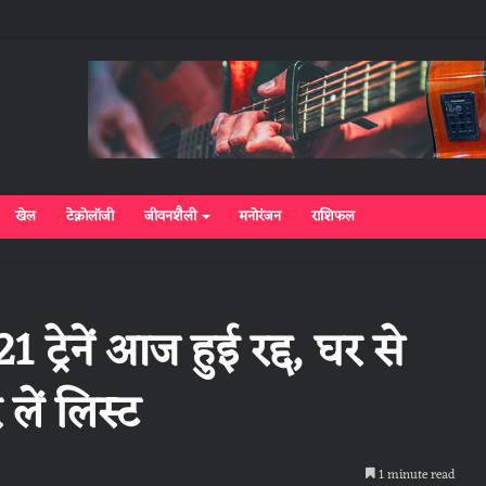
खेल
टेक्नोलॉजी
जीवनशैली
मनोरंजन
राशिफल
ट्रेनें आज हुई रद्द, घर से
ं ल‍िस्‍ट
1 minute read