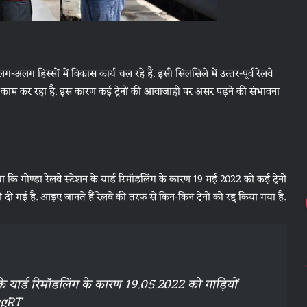
लग ह‍िस्‍सों में व‍िकास कार्य चल रहे हैं. इसी स‍िलस‍िले में उत्‍तर-पूर्व रेलवे
रूरी काम कर रहा है. इस कारण कई ट्रेनों की आवाजाही पर असर पड़ने की संभावना
 क‍ि गोण्‍डा रेलवे स्‍टेशन के यार्ड रिमॉडल‍िंग के कारण 19 मई 2022 को कई ट्रेनों
 दी गई है. आइए जानते हैं रेलवे की तरफ से क‍िन-क‍िन ट्रेनों को रद्द क‍िया गया है.
े यार्ड रिमाॅडलिंग के कारण 19.05.2022 को गाड़ियों
vgRT