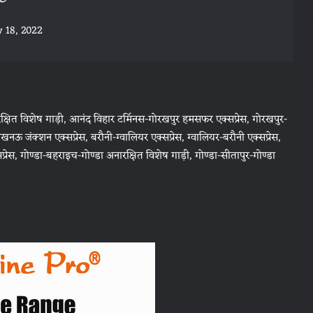
 18, 2022
ष‍ित व‍िशेष गाड़ी, आनंद व‍िहार टर्म‍िनस-गोरखपुर हमसफर एक्‍सप्रेस, गोरखपुर-
जंक्‍शन एक्‍सप्रेस, बरौनी-ग्‍वाल‍ियर एक्‍सप्रेस, ग्‍वाल‍ियर-बरौनी एक्‍सप्रेस,
 गोण्‍डा-बहराइच-गोण्‍डा अनारक्ष‍ित व‍िशेष गाड़ी, गोण्‍डा-सीतापुर-गोण्‍डा