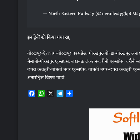
— North Eastern Railway (@nerailwaygkp)
May
इन ट्रेनों को क‍िया गया रद्द
गोरखपुर-ऐशबाग-गोरखपुर एक्‍सप्रेस, गोरखपुर-गोण्‍डा-गोरखपुर अनारक्
मैलानी-गोरखपुर एक्‍सप्रेस, लखनऊ जंक्‍शन-बरौनी एक्‍सप्रेस, बरौनी-लखनऊ 
छपरा कचहरी-गोमती नगर एक्‍सप्रेस, गोमती नगर-छपरा कचहरी एक्‍सप्रेस,
अनारक्ष‍ित व‍िशेष गाड़ी
F
W
X
T
S
a
h
e
h
c
a
l
a
e
t
e
r
b
s
g
e
o
A
r
o
p
a