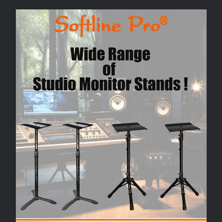
c
a
l
a
e
t
e
r
b
s
g
e
o
A
r
o
p
a
k
p
m