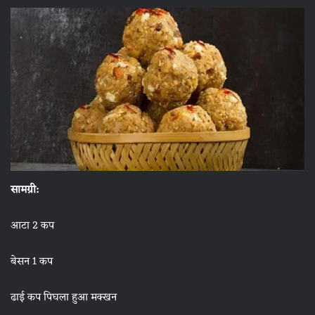
सामग्री:
आटा 2 कप
बेसन 1 कप
ढाई कप पिघला हुआ मक्खन