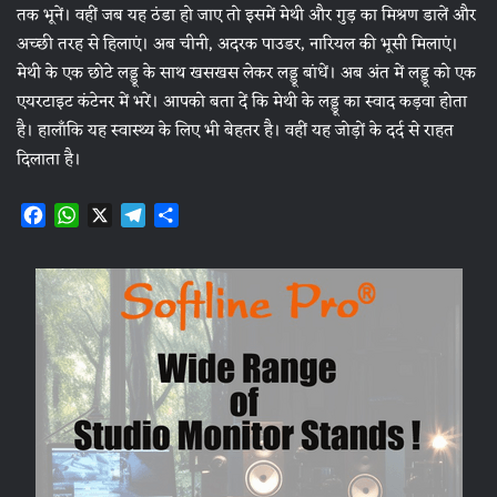
तक भूनें। वहीं जब यह ठंडा हो जाए तो इसमें मेथी और गुड़ का मिश्रण डालें और
अच्छी तरह से हिलाएं। अब चीनी, अदरक पाउडर, नारियल की भूसी मिलाएं।
मेथी के एक छोटे लड्डू के साथ खसखस लेकर लड्डू बांधें। अब अंत में लड्डू को एक
एयरटाइट कंटेनर में भरें। आपको बता दें कि मेथी के लड्डू का स्वाद कड़वा होता
है। हालाँकि यह स्वास्थ्य के लिए भी बेहतर है। वहीं यह जोड़ों के दर्द से राहत
दिलाता है।
F
W
X
T
S
a
h
e
h
c
a
l
a
e
t
e
r
b
s
g
e
o
A
r
o
p
a
k
p
m