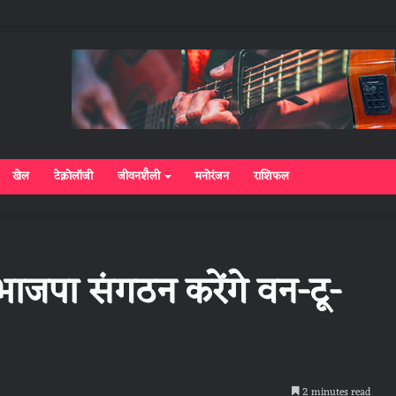
खेल
टेक्नोलॉजी
जीवनशैली
मनोरंजन
राशिफल
जपा संगठन करेंगे वन-टू-
2 minutes read