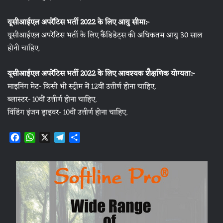
यूसीआईएल अपरेंटिस भर्ती 2022 के लिए आयु सीमा:-
यूसीआईएल अपरेंटिस भर्ती के लिए कैंडिडेट्स की अधिकतम आयु 30 साल
होनी चाहिए.
यूसीआईएल अपरेंटिस भर्ती 2022 के लिए आवश्यक शैक्षणिक योग्यता:-
माइनिंग मेट- किसी भी स्ट्रीम में 12वीं उत्तीर्ण होना चाहिए.
ब्लास्टर- 10वीं उत्तीर्ण होना चाहिए.
विंडिंग इंजन ड्राइवर- 10वीं उत्तीर्ण होना चाहिए.
F
W
X
T
S
a
h
e
h
c
a
l
a
e
t
e
r
b
s
g
e
o
A
r
o
p
a
k
p
m