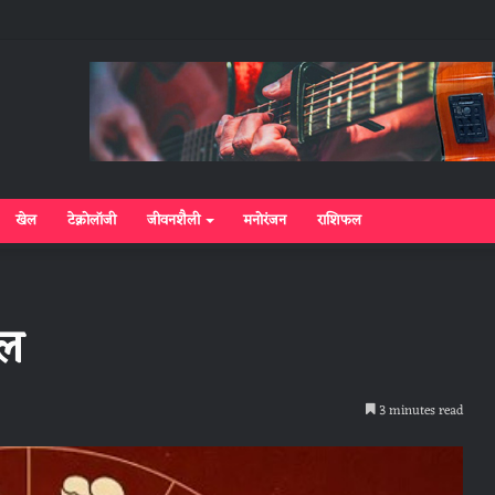
खेल
टेक्नोलॉजी
जीवनशैली
मनोरंजन
राशिफल
फल
3 minutes read