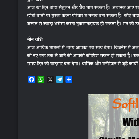
आज का दिन थोड़ा संतुलन और धैर्य मांग सकता है। अचानक आए खर
छोटी बातों पर गुस्सा करना परिवार में तनाव बढ़ा सकता है। कोई बड
जरूरत से ज्यादा भरोसा करना नुकसानदायक हो सकता है। मन की उल
मीन राशि
आज आर्थिक मामलों में भाग्य आपका पूरा साथ देगा। बिजनेस में अच्छ
को नए स्तर तक ले जाने की आपकी कोशिश सफल हो सकती है। रुका ह
समय दिन को यादगार बना देगा। धार्मिक और मनोरंजन से जुड़े कार्यों
F
W
X
T
S
a
h
e
h
c
a
l
a
e
t
e
r
b
s
g
e
o
A
r
o
p
a
k
p
m