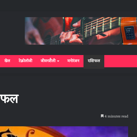
खेल
टेक्नोलॉजी
जीवनशैली
मनोरंजन
राशिफल
शिफल
4 minutes read