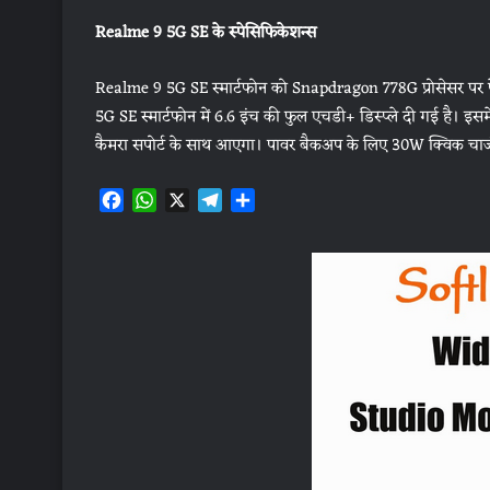
Realme 9 5G SE के स्पेसिफिकेशन्स
Realme 9 5G SE स्मार्टफोन को Snapdragon 778G प्रोसेसर पर प
5G SE स्मार्टफोन में 6.6 इंच की फुल एचडी+ डिस्प्ले दी गई है। इस
कैमरा सपोर्ट के साथ आएगा। पावर बैकअप के लिए 30W क्विक चार्
F
W
X
T
S
a
h
e
h
c
a
l
a
e
t
e
r
b
s
g
e
o
A
r
o
p
a
k
p
m