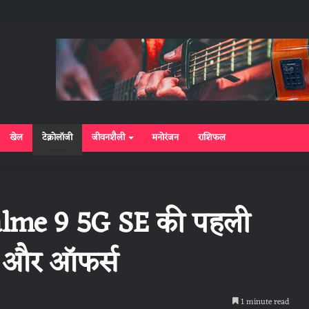
खेल
टेक्नोलॉजी
जीवनशैली
मनोरंजन
राशिफल
lme 9 5G SE की पहली
त और ऑफर्स
1 minute read