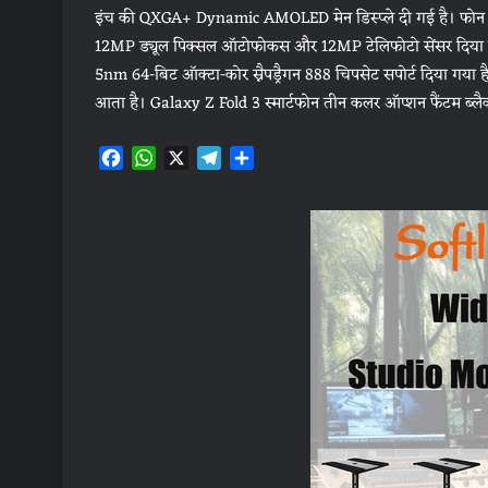
इंच की QXGA+ Dynamic AMOLED मेन डिस्प्ले दी गई है। फोन में
12MP ड्यूल पिक्सल ऑटोफोकस और 12MP टेलिफोटो सेंसर दिया गया ह
5nm 64-बिट ऑक्टा-कोर स्नैपड्रैगन 888 चिपसेट सपोर्ट दिया गया
आता है। Galaxy Z Fold 3 स्मार्टफोन तीन कलर ऑप्शन फैंटम ब्लैक, 
F
W
X
T
S
a
h
e
h
c
a
l
a
e
t
e
r
b
s
g
e
o
A
r
o
p
a
k
p
m