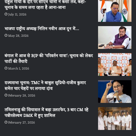
राहुल गांधी के दौरे पर सीएम धामी ने कसा तंज, कहा-
चुनाव के समय लगा रहता है आना-जाना
July 11, 2026
भाजपा राष्ट्रीय अध्यक्ष नितिन नवीन आज दून में…
May 28, 2026
बंगाल में आज से BJP की ‘परिवर्तन यात्रा’: चुनाव को लेकर
पार्टी की तैयारी
March 1, 2026
राज्यसभा चुनाव: TMC ने बाबुल सुप्रियो-राजीव कुमार
समेत चार चेहरों पर लगाया दांव
February 28, 2026
तमिलनाडु की सियासत में बड़ा उलटफेर, 3 बार CM रहे
पन्नीरसेल्वम DMK में हुए शामिल
February 27, 2026