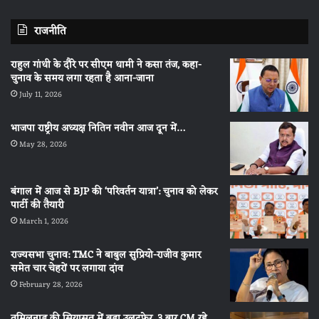
राजनीति
राहुल गांधी के दौरे पर सीएम धामी ने कसा तंज, कहा-
चुनाव के समय लगा रहता है आना-जाना
July 11, 2026
भाजपा राष्ट्रीय अध्यक्ष नितिन नवीन आज दून में…
May 28, 2026
बंगाल में आज से BJP की ‘परिवर्तन यात्रा’: चुनाव को लेकर
पार्टी की तैयारी
March 1, 2026
राज्यसभा चुनाव: TMC ने बाबुल सुप्रियो-राजीव कुमार
समेत चार चेहरों पर लगाया दांव
February 28, 2026
तमिलनाडु की सियासत में बड़ा उलटफेर, 3 बार CM रहे